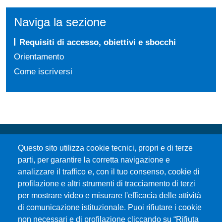
Naviga la sezione
Requisiti di accesso, obiettivi e sbocchi
Orientamento
Come iscriversi
Questo sito utilizza cookie tecnici, propri e di terze
parti, per garantire la corretta navigazione e
analizzare il traffico e, con il tuo consenso, cookie di
profilazione e altri strumenti di tracciamento di terzi
per mostrare video e misurare l'efficacia delle attività
Università degli Studi di Messina
di comunicazione istituzionale. Puoi rifiutare i cookie
Piazza Pugliatti, 1 - 98122 Messina
non necessari e di profilazione cliccando su “Rifiuta
Cod. Fiscale 80004070837