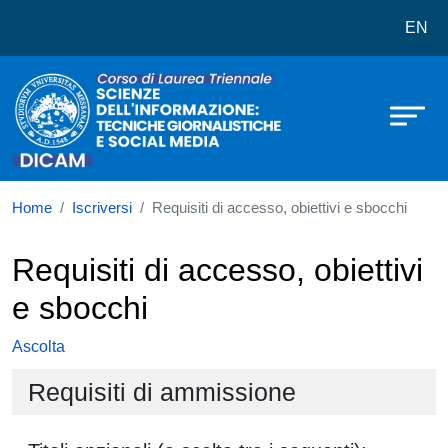
Corso di laurea in Scienze dell'inf
Salta al contenuto principale
EN
Home
Iscriversi
Requisiti di accesso, obiettivi e sbocchi
Requisiti di accesso, obiettivi
e sbocchi
Ascolta
Requisiti di ammissione